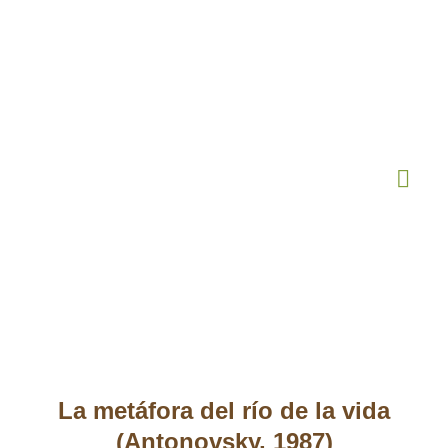
¿Quiénes Somos
Terapia Online
La metáfora del río de la vida
(Antonovsky, 1987)