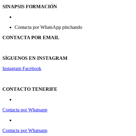
SINAPSIS FORMACIÓN
651 53 00 07
Contacta por WhatsApp pinchando
aquí
CONTACTA POR EMAIL
secretaria@gabinetedanae.com
SÍGUENOS EN INSTAGRAM
Instagram
Facebook
Aviso Legal
|
Política de Privacidad
|
Política de Cookies
CONTACTO TENERIFE
663 82 26 92
Contacta por Whatsapp
651 53 00 07
Contacta por Whatsapp