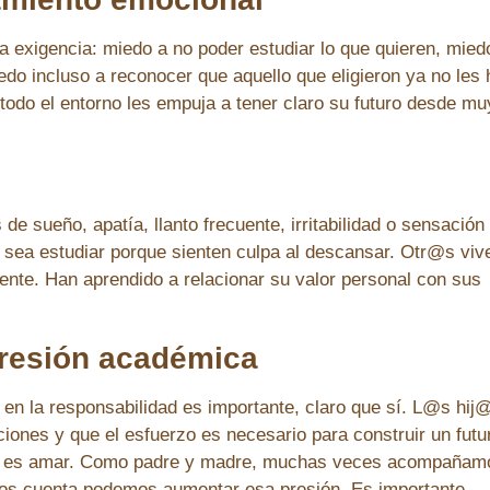
exigencia: miedo a no poder estudiar lo que quieren, mied
edo incluso a reconocer que aquello que eligieron ya no les
todo el entorno les empuja a tener claro su futuro desde mu
sueño, apatía, llanto frecuente, irritabilidad o sensación
no sea estudiar porque sienten culpa al descansar. Otr@s viv
iente. Han aprendido a relacionar su valor personal con sus
 presión académica
 en la responsabilidad es importante, claro que sí. L@s hij
iones y que el esfuerzo es necesario para construir un futu
bién es amar. Como padre y madre, muchas veces acompañam
rnos cuenta podemos aumentar esa presión. Es importante