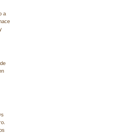
o a
 hace
y
 de
en
@s
ro.
os