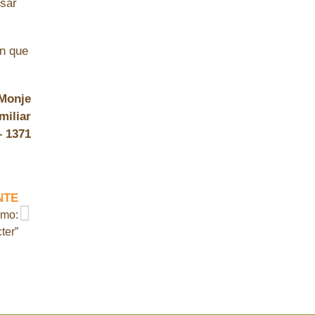
nsar
en que
 Monje
miliar
– 1371
NTE
smo:
ter”