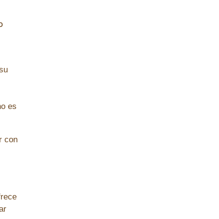
o
 su
no es
r con
frece
ar