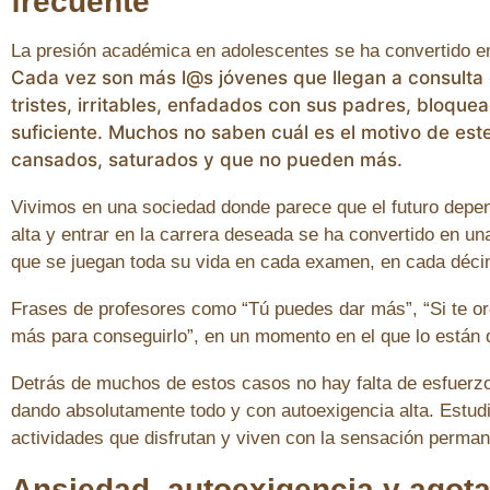
frecuente
La presión académica en adolescentes se ha convertido en
Cada vez son más l@s jóvenes que llegan a consulta
tristes, irritables, enfadados con sus padres, bloqu
suficiente. Muchos no saben cuál es el motivo de est
cansados, saturados y que no pueden más.
Vivimos en una sociedad donde parece que el futuro depen
alta y entrar en la carrera deseada se ha convertido en 
que se juegan toda su vida en cada examen, en cada déci
Frases de profesores como “Tú puedes dar más”, “Si te o
más para conseguirlo”, en un momento en el que lo están 
Detrás de muchos de estos casos no hay falta de esfuerzo,
dando absolutamente todo y con autoexigencia alta. Estud
actividades que disfrutan y viven con la sensación perma
Ansiedad, autoexigencia y agot