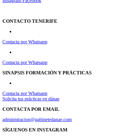
Instagram
Facebook
Aviso Legal
|
Política de Privacidad
|
Política de Cookies
CONTACTO TENERIFE
663 82 26 92
Contacta por Whatsapp
651 53 00 07
Contacta por Whatsapp
SINAPSIS FORMACIÓN Y PRÁCTICAS
650 26 55 37
Contacta por Whatsapp
Solicita tus prácticas en dánae
CONTACTA POR EMAIL
administracion@gabinetedanae.com
SÍGUENOS EN INSTAGRAM